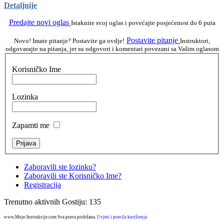
Detaljnije
Predajte novi oglas
Istaknite svoj oglas i povećajte posjećenost do 6 puta
Postavite pitanje
Novo! Imate pitanje? Postavite ga ovdje!
Instruktori,
odgovarajte na pitanja, jer su odgovori i komentari povezani sa Vašim oglasom
Korisničko Ime
Lozinka
Zapamti me
Zaboravili ste lozinku?
Zaboravili ste Korisničko Ime?
Registracija
Trenutno aktivnih Gostiju: 135
www.Moje-Instrukcije.com Sva prava pridržana.
Uvjeti i pravila korištenja