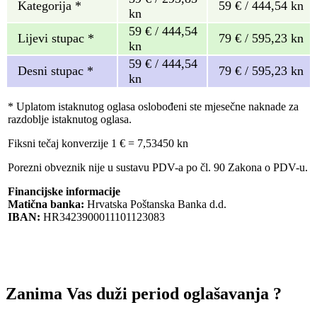
Kategorija *
59 € / 444,54 kn
kn
59 € / 444,54
Lijevi stupac *
79 € / 595,23 kn
kn
59 € / 444,54
Desni stupac *
79 € / 595,23 kn
kn
* Uplatom istaknutog oglasa oslobođeni ste mjesečne naknade za
razdoblje istaknutog oglasa.
Fiksni tečaj konverzije 1 € = 7,53450 kn
Porezni obveznik nije u sustavu PDV-a po čl. 90 Zakona o PDV-u.
Financijske informacije
Matična banka:
Hrvatska Poštanska Banka d.d.
IBAN:
HR3423900011101123083
Zanima Vas duži period oglašavanja ?