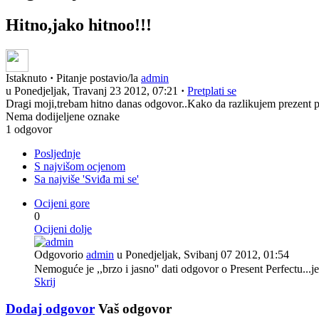
Hitno,jako hitnoo!!!
Istaknuto
·
Pitanje postavio/la
admin
u Ponedjeljak, Travanj 23 2012, 07:21
·
Pretplati se
Dragi moji,trebam hitno danas odgovor..Kako da razlikujem prezent pe
Nema dodijeljene oznake
1 odgovor
Posljednje
S najvišom ocjenom
Sa najviše 'Sviđa mi se'
Ocijeni gore
0
Ocijeni dolje
Odgovorio
admin
u Ponedjeljak, Svibanj 07 2012, 01:54
Nemoguće je ,,brzo i jasno'' dati odgovor o Present Perfectu..
Skrij
Dodaj odgovor
Vaš odgovor