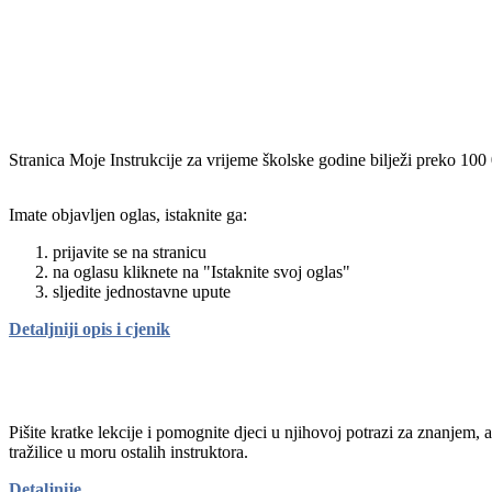
Stranica Moje Instrukcije za vrijeme školske godine bilježi preko 100
Imate objavljen oglas, istaknite ga:
prijavite se na stranicu
na oglasu kliknete na "Istaknite svoj oglas"
sljedite jednostavne upute
Detaljniji opis i cjenik
Pišite kratke lekcije i pomognite djeci u njihovoj potrazi za znanjem, 
tražilice u moru ostalih instruktora.
Detaljnije