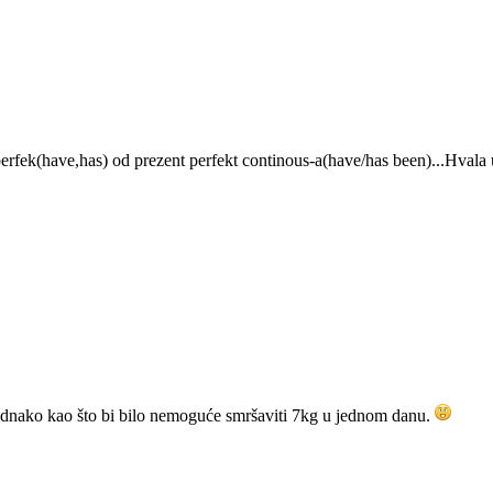
rfek(have,has) od prezent perfekt continous-a(have/has been)...Hvala u
.jednako kao što bi bilo nemoguće smršaviti 7kg u jednom danu.