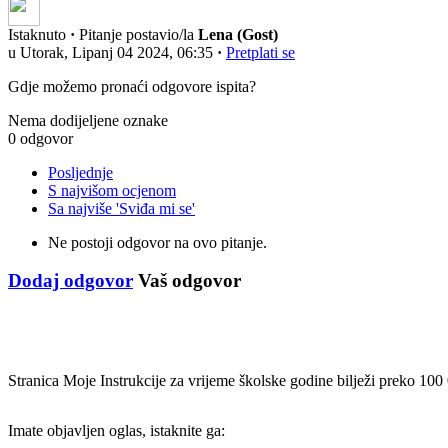
Istaknuto
·
Pitanje postavio/la
Lena (Gost)
u Utorak, Lipanj 04 2024, 06:35
·
Pretplati se
Gdje možemo pronaći odgovore ispita?
Nema dodijeljene oznake
0 odgovor
Posljednje
S najvišom ocjenom
Sa najviše 'Sviđa mi se'
Ne postoji odgovor na ovo pitanje.
Dodaj odgovor
Vaš odgovor
Stranica Moje Instrukcije za vrijeme školske godine bilježi preko 100
Imate objavljen oglas, istaknite ga: