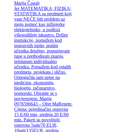
Marija Čagalj
Jer MATEMATIKA; FIZIKA;
STATISTIKA su predmeti koji
vam NEĆE biti problem uz
moju pomoć kao inžinjerke
elektrotehnike, u podlozi
višegodišnje iskustvo. Držim
instrukcije, pomažem kod
popravnih ispita, pratim
učenika detaljno, popunjavam
rupe u prethodnom znanju,
pristupam individualno
učeniku. Pomažem kod ostalih
predmeta, projekata i slično.
Omogućila sam upise na
medicinu, ekonomiju,
biologiju, računarstvo,
pomorski. Obratite se s
povjerenjem. Marija
0976596643 – Obrt MaRepete.
Cijena: pojedinačno osnovna
15 E/60 min, srednja 20 E/60
min. Paketi su povoljniji:
osnovna 5sati/70 EUR;
10sati/135EUR; srednja