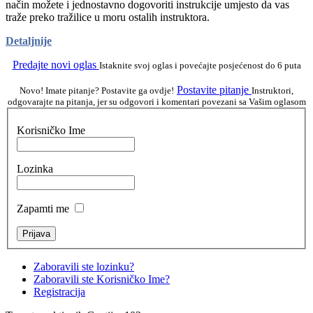
način možete i jednostavno dogovoriti instrukcije umjesto da vas
traže preko tražilice u moru ostalih instruktora.
Detaljnije
Predajte novi oglas
Istaknite svoj oglas i povećajte posjećenost do 6 puta
Postavite pitanje
Novo! Imate pitanje? Postavite ga ovdje!
Instruktori,
odgovarajte na pitanja, jer su odgovori i komentari povezani sa Vašim oglasom
Korisničko Ime
Lozinka
Zapamti me
Zaboravili ste lozinku?
Zaboravili ste Korisničko Ime?
Registracija