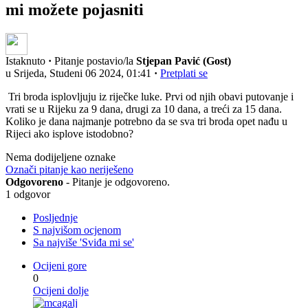
mi možete pojasniti
Istaknuto
·
Pitanje postavio/la
Stjepan Pavić (Gost)
u Srijeda, Studeni 06 2024, 01:41
·
Pretplati se
Tri broda isplovljuju iz riječke luke. Prvi od njih obavi putovanje i
vrati se u Rijeku za 9 dana, drugi za 10 dana, a treći za 15 dana.
Koliko je dana najmanje potrebno da se sva tri broda opet nađu u
Rijeci ako isplove istodobno?
Nema dodijeljene oznake
Označi pitanje kao neriješeno
Odgovoreno
- Pitanje je odgovoreno.
1 odgovor
Posljednje
S najvišom ocjenom
Sa najviše 'Sviđa mi se'
Ocijeni gore
0
Ocijeni dolje