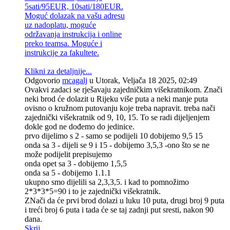
5sati/95EUR, 10sati/180EUR.
Moguć dolazak na vašu adresu
uz nadoplatu, moguće
održavanja instrukcija i online
preko teamsa. Moguće i
instrukcije za fakultete.
Klikni za detaljnije...
Odgovorio
mcagalj
u Utorak, Veljača 18 2025, 02:49
Ovakvi zadaci se rješavaju zajedničkim višekratnikom. Znači
neki brod će dolazit u Rijeku više puta a neki manje puta
ovisno o kružnom putovanju koje treba napravit. treba nači
zajednički višekratnik od 9, 10, 15. To se radi dijeljenjem
dokle god ne dođemo do jedinice.
prvo dijelimo s 2 - samo se podijeli 10 dobijemo 9,5 15
onda sa 3 - dijeli se 9 i 15 - dobijemo 3,5,3 -ono što se ne
može podijelit prepisujemo
onda opet sa 3 - dobijemo 1,5,5
onda sa 5 - dobijemo 1.1.1
ukupno smo dijelili sa 2,3,3,5. i kad to pomnožimo
2*3*3*5=90 i to je zajednički višekratnik.
ZNači da će prvi brod dolazi u luku 10 puta, drugi broj 9 puta
i treći broj 6 puta i tada će se taj zadnji put sresti, nakon 90
dana.
Skrij