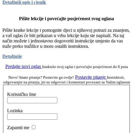
Detaljniji opis i cjenik
Pišite lekcije i povećajte posjećenost svog oglasa
Pišite kratke lekcije i pomognite djeci u njihovoj potrazi za znanjem,
a vaš oglas će biti prikazan u vrhu lekcije koju ste napisali. Na taj
način možete i jednostavno dogovoriti instrukcije umjesto da vas
traže preko tražilice u moru ostalih instruktora.
Detaljnije
Predajte novi oglas
Istaknite svoj oglas i povećajte posjećenost do 6 puta
Postavite pitanje
Novo! Imate pitanje? Postavite ga ovdje!
Instruktori,
odgovarajte na pitanja, jer su odgovori i komentari povezani sa Vašim oglasom
Korisničko Ime
Lozinka
Zapamti me