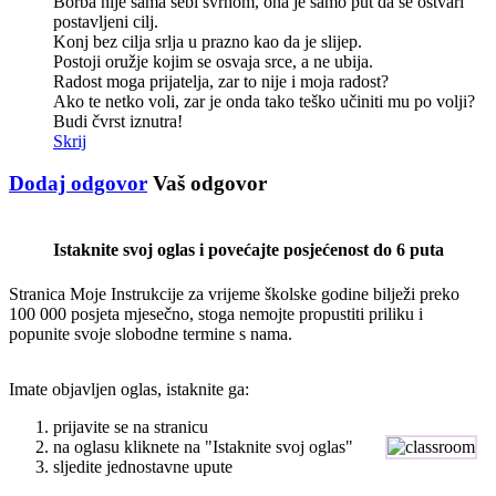
Borba nije sama sebi svrhom, ona je samo put da se ostvari
postavljeni cilj.
Konj bez cilja srlja u prazno kao da je slijep.
Postoji oružje kojim se osvaja srce, a ne ubija.
Radost moga prijatelja, zar to nije i moja radost?
Ako te netko voli, zar je onda tako teško učiniti mu po volji?
Budi čvrst iznutra!
Skrij
Dodaj odgovor
Vaš odgovor
Istaknite svoj oglas i povećajte posjećenost do 6 puta
Stranica Moje Instrukcije za vrijeme školske godine bilježi preko
100 000 posjeta mjesečno, stoga nemojte propustiti priliku i
popunite svoje slobodne termine s nama.
Imate objavljen oglas, istaknite ga:
prijavite se na stranicu
na oglasu kliknete na "Istaknite svoj oglas"
sljedite jednostavne upute