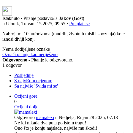
Istaknuto
·
Pitanje postavio/la
Jakov (Gost)
u Utorak, Travanj 15 2025, 09:55
·
Pretplati se
Nabroji mi 10 auforizama (mudrih, životnih misli i spoznaja) koje
iznosi divlji konj.
Nema dodijeljene oznake
Označi pitanje kao neriješeno
Odgovoreno
- Pitanje je odgovoreno.
1 odgovor
Posljednje
S najvišom ocjenom
Sa najviše 'Sviđa mi se'
Ocijeni gore
0
Ocijeni dolje
Odgovorio
mamalexi
u Nedjelja, Rujan 28 2025, 07:13
Ne idi nikada dva puta po istom tragu!
Ono što je konju najslađe, najviše mu škodi!