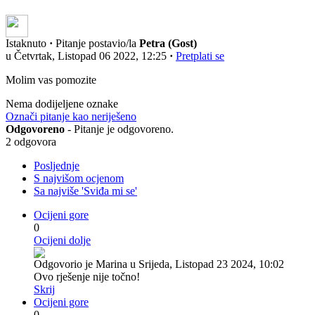
Istaknuto
·
Pitanje postavio/la
Petra (Gost)
u Četvrtak, Listopad 06 2022, 12:25
·
Pretplati se
Molim vas pomozite
Nema dodijeljene oznake
Označi pitanje kao neriješeno
Odgovoreno
- Pitanje je odgovoreno.
2 odgovora
Posljednje
S najvišom ocjenom
Sa najviše 'Sviđa mi se'
Ocijeni gore
0
Ocijeni dolje
Odgovorio je Marina u Srijeda, Listopad 23 2024, 10:02
Ovo rješenje nije točno!
Skrij
Ocijeni gore
0