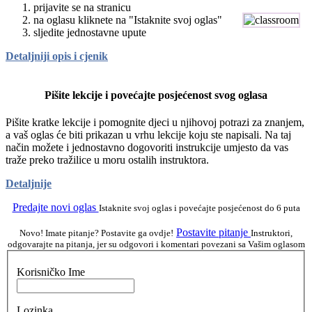
prijavite se na stranicu
na oglasu kliknete na "Istaknite svoj oglas"
sljedite jednostavne upute
Detaljniji opis i cjenik
Pišite lekcije i povećajte posjećenost svog oglasa
Pišite kratke lekcije i pomognite djeci u njihovoj potrazi za znanjem,
a vaš oglas će biti prikazan u vrhu lekcije koju ste napisali. Na taj
način možete i jednostavno dogovoriti instrukcije umjesto da vas
traže preko tražilice u moru ostalih instruktora.
Detaljnije
Predajte novi oglas
Istaknite svoj oglas i povećajte posjećenost do 6 puta
Postavite pitanje
Novo! Imate pitanje? Postavite ga ovdje!
Instruktori,
odgovarajte na pitanja, jer su odgovori i komentari povezani sa Vašim oglasom
Korisničko Ime
Lozinka