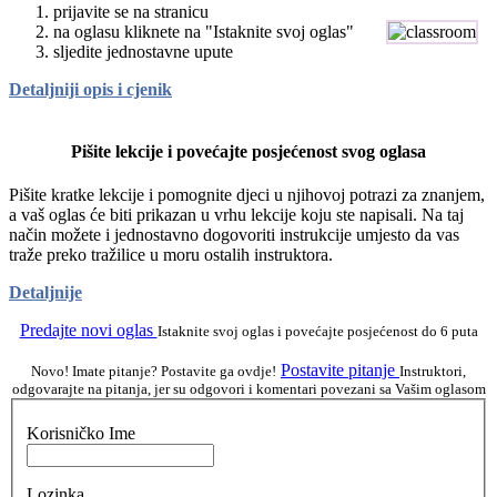
prijavite se na stranicu
na oglasu kliknete na "Istaknite svoj oglas"
sljedite jednostavne upute
Detaljniji opis i cjenik
Pišite lekcije i povećajte posjećenost svog oglasa
Pišite kratke lekcije i pomognite djeci u njihovoj potrazi za znanjem,
a vaš oglas će biti prikazan u vrhu lekcije koju ste napisali. Na taj
način možete i jednostavno dogovoriti instrukcije umjesto da vas
traže preko tražilice u moru ostalih instruktora.
Detaljnije
Predajte novi oglas
Istaknite svoj oglas i povećajte posjećenost do 6 puta
Postavite pitanje
Novo! Imate pitanje? Postavite ga ovdje!
Instruktori,
odgovarajte na pitanja, jer su odgovori i komentari povezani sa Vašim oglasom
Korisničko Ime
Lozinka