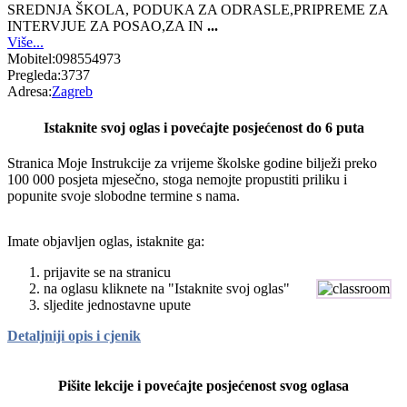
SREDNJA ŠKOLA, PODUKA ZA ODRASLE,PRIPREME ZA
INTERVJUE ZA POSAO,ZA IN
...
Više...
Mobitel:
098554973
Pregleda:
3737
Adresa:
Zagreb
Istaknite svoj oglas i povećajte posjećenost do 6 puta
Stranica Moje Instrukcije za vrijeme školske godine bilježi preko
100 000 posjeta mjesečno, stoga nemojte propustiti priliku i
popunite svoje slobodne termine s nama.
Imate objavljen oglas, istaknite ga:
prijavite se na stranicu
na oglasu kliknete na "Istaknite svoj oglas"
sljedite jednostavne upute
Detaljniji opis i cjenik
Pišite lekcije i povećajte posjećenost svog oglasa