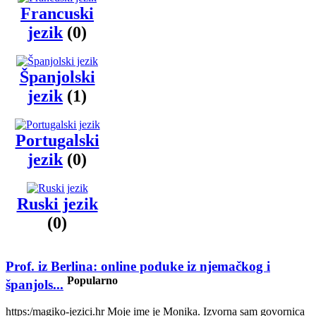
Francuski
jezik
(0)
Španjolski
jezik
(1)
Portugalski
jezik
(0)
Ruski jezik
(0)
Prof. iz Berlina: online poduke iz njemačkog i
Popularno
španjols...
https:/magiko-jezici.hr Moje ime je Monika. Izvorna sam govornica