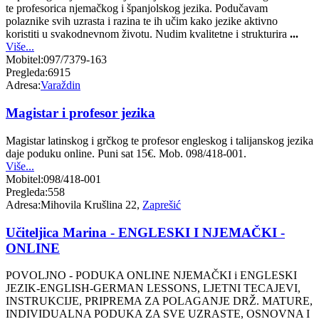
te profesorica njemačkog i španjolskog jezika. Podučavam
polaznike svih uzrasta i razina te ih učim kako jezike aktivno
koristiti u svakodnevnom životu. Nudim kvalitetne i strukturira
...
Više...
Mobitel:
097/7379-163
Pregleda:
6915
Adresa:
Varaždin
Magistar i profesor jezika
Magistar latinskog i grčkog te profesor engleskog i talijanskog jezika
daje poduku online. Puni sat 15€. Mob. 098/418-001.
Više...
Mobitel:
098/418-001
Pregleda:
558
Adresa:
Mihovila Krušlina 22,
Zaprešić
Učiteljica Marina - ENGLESKI I NJEMAČKI -
ONLINE
POVOLJNO - PODUKA ONLINE NJEMAČKI i ENGLESKI
JEZIK-ENGLISH-GERMAN LESSONS, LJETNI TECAJEVI,
INSTRUKCIJE, PRIPREMA ZA POLAGANJE DRŽ. MATURE,
INDIVIDUALNA PODUKA ZA SVE UZRASTE, OSNOVNA I