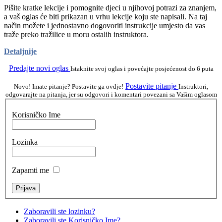
Pišite kratke lekcije i pomognite djeci u njihovoj potrazi za znanjem,
a vaš oglas će biti prikazan u vrhu lekcije koju ste napisali. Na taj
način možete i jednostavno dogovoriti instrukcije umjesto da vas
traže preko tražilice u moru ostalih instruktora.
Detaljnije
Predajte novi oglas
Istaknite svoj oglas i povećajte posjećenost do 6 puta
Postavite pitanje
Novo! Imate pitanje? Postavite ga ovdje!
Instruktori,
odgovarajte na pitanja, jer su odgovori i komentari povezani sa Vašim oglasom
Korisničko Ime
Lozinka
Zapamti me
Zaboravili ste lozinku?
Zaboravili ste Korisničko Ime?