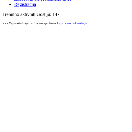
Registracija
Trenutno aktivnih Gostiju: 147
www.Moje-Instrukcije.com Sva prava pridržana.
Uvjeti i pravila korištenja