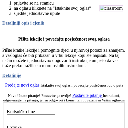
prijavite se na stranicu
na oglasu kliknete na "Istaknite svoj oglas"
sljedite jednostavne upute
Detaljniji opis i cjenik
Pišite lekcije i povećajte posjećenost svog oglasa
Pišite kratke lekcije i pomognite djeci u njihovoj potrazi za znanjem,
a vaš oglas će biti prikazan u vrhu lekcije koju ste napisali. Na taj
način možete i jednostavno dogovoriti instrukcije umjesto da vas
traže preko tražilice u moru ostalih instruktora.
Detaljnije
Predajte novi oglas
Istaknite svoj oglas i povećajte posjećenost do 6 puta
Postavite pitanje
Novo! Imate pitanje? Postavite ga ovdje!
Instruktori,
odgovarajte na pitanja, jer su odgovori i komentari povezani sa Vašim oglasom
Korisničko Ime
Lozinka