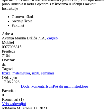
puno iskustva u radu s djecom s teškoćama u učenju i razvoju.
Instrukcije
Osnovna škola
Srednja škola
Fakultet
Adresa
Avenija Marina Držića 71A,
Zagreb
Mobitel
0977096315
Pregleda
7164
Dolazak
da
Tagovi
fizika
,
matematika
,
ispiti
,
seminari
Objavljen
17.06.2026
Dodaj komentar
Ispis
Pošalji mail instruktoru
Favorita:
0
Komentari (1)
Vrlo zadovoljni
od
Marija M.
, srpnja 12, 2023