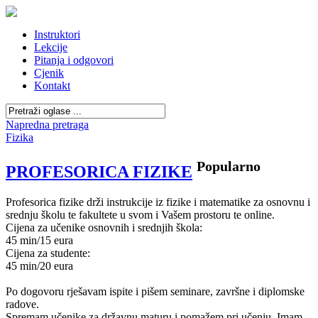
Instruktori
Lekcije
Pitanja i odgovori
Cjenik
Kontakt
Napredna pretraga
Fizika
Popularno
PROFESORICA FIZIKE
Profesorica fizike drži instrukcije iz fizike i matematike za osnovnu i
srednju školu te fakultete u svom i Vašem prostoru te online.
Cijena za učenike osnovnih i srednjih škola:
45 min/15 eura
Cijena za studente:
45 min/20 eura
Po dogovoru rješavam ispite i pišem seminare, završne i diplomske
radove.
Spremam učenike za državnu maturu i pomažem pri učenju. Imam