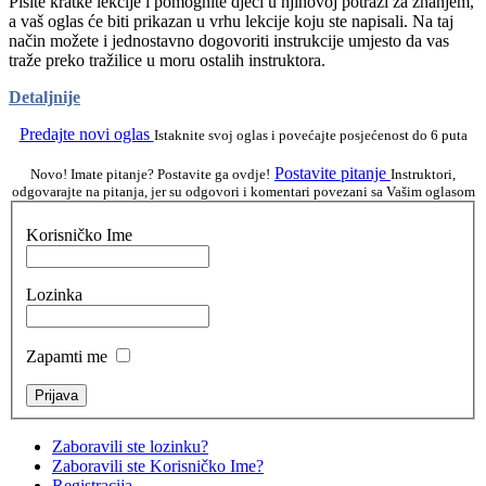
Pišite kratke lekcije i pomognite djeci u njihovoj potrazi za znanjem,
a vaš oglas će biti prikazan u vrhu lekcije koju ste napisali. Na taj
način možete i jednostavno dogovoriti instrukcije umjesto da vas
traže preko tražilice u moru ostalih instruktora.
Detaljnije
Predajte novi oglas
Istaknite svoj oglas i povećajte posjećenost do 6 puta
Postavite pitanje
Novo! Imate pitanje? Postavite ga ovdje!
Instruktori,
odgovarajte na pitanja, jer su odgovori i komentari povezani sa Vašim oglasom
Korisničko Ime
Lozinka
Zapamti me
Zaboravili ste lozinku?
Zaboravili ste Korisničko Ime?
Registracija