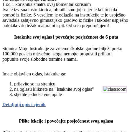
1 od 1 korisnika smatra ovaj komentar korisnim
Iva je izvrsna instruktorica, obratili smo joj se jer je kći trebala
pomoć iz fizike. S veseljem je odlazila na instrukcije te je uspješno
savladala zahtjevno gimnazijsko gradivo iz fizike i također uspješno
položila vrlo težak maturalni ispit. Od srca preporučujem!
Istaknite svoj oglas i povećajte posjećenost do 6 puta
Stranica Moje Instrukcije za vrijeme školske godine bilježi preko
100 000 posjeta mjesečno, stoga nemojte propustiti priliku i
popunite svoje slobodne termine s nama.
Imate objavljen oglas, istaknite ga:
prijavite se na stranicu
na oglasu kliknete na "Istaknite svoj oglas"
sljedite jednostavne upute
Detaljniji opis i cjenik
Pišite lekcije i povećajte posjećenost svog oglasa