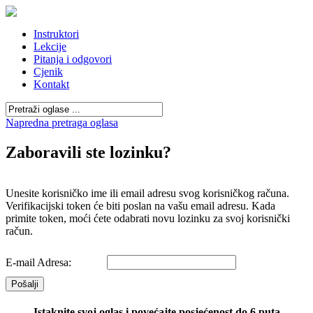
Instruktori
Lekcije
Pitanja i odgovori
Cjenik
Kontakt
Napredna pretraga oglasa
Zaboravili ste lozinku?
Unesite korisničko ime ili email adresu svog korisničkog računa.
Verifikacijski token će biti poslan na vašu email adresu. Kada
primite token, moći ćete odabrati novu lozinku za svoj korisnički
račun.
E-mail Adresa:
Pošalji
Istaknite svoj oglas i povećajte posjećenost do 6 puta